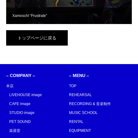
XamoschI “Frustrate”
トップページに戻る
– COMPANY –
– MENU –
本店
TOP
LIVEHOUSE image
REHEARSAL
CAFE image
RECORDING & 音楽制作
STUDIO image
MUSIC SCHOOL
PET SOUND
RENTAL
楽器堂
EQUIPMENT