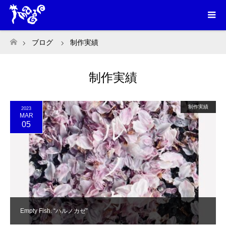
ブログ
制作実績
ホーム
制作実績
制作実績
2023
MAR
05
Empty Fish. “ハルノカゼ”